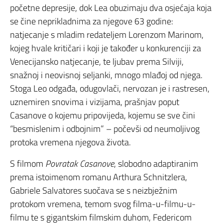
početne depresije, dok Lea obuzimaju dva osjećaja koja
se čine neprikladnima za njegove 63 godine:
natjecanje s mladim redateljem Lorenzom Marinom,
kojeg hvale kritičari i koji je također u konkurenciji za
Venecijansko natjecanje, te ljubav prema Silviji,
snažnoj i neovisnoj seljanki, mnogo mlađoj od njega.
Stoga Leo odgađa, odugovlači, nervozan je i rastresen,
uznemiren snovima i vizijama, prašnjav poput
Casanove o kojemu pripovijeda, kojemu se sve čini
“besmislenim i odbojnim” – počevši od neumoljivog
protoka vremena njegova života.
S filmom
Povratak Casanove
, slobodno adaptiranim
prema istoimenom romanu Arthura Schnitzlera,
Gabriele Salvatores suočava se s neizbježnim
protokom vremena, temom svog filma-u-filmu-u-
filmu te s gigantskim filmskim duhom, Federicom