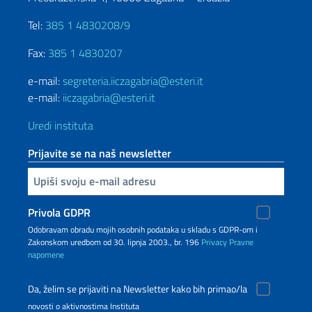
Tel:
385 1 4830208/9
Fax:
385 1 4830207
e-mail:
segreteria.iiczagabria@esteri.it
e-mail:
iiczagabria@esteri.it
Uredi instituta
Prijavite se na naš newsletter
Inserisci la tua email
Privola GDPR
Odobravam obradu mojih osobnih podataka u skladu s GDPR-om i
Zakonskom uredbom od 30. lipnja 2003., br. 196
Privacy
Pravne
napomene
Da, želim se prijaviti na Newsletter kako bih primao/la
novosti o aktivnostima Instituta