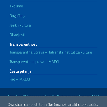
Tko smo
Događanja
Jezik i kultura
Obavijesti
Transparentnost
Transparentna uprava – Talijanski institut za kulturu
Transparentna uprava – MAECI
Česta pitanja
Faq – MAECI
Korisni linkovi
Note legali
Privacy e cookie policy
Dichiarazione di accessibilità
Ova stranica koristi tehničke (nužne) i analitičke kolačiće.