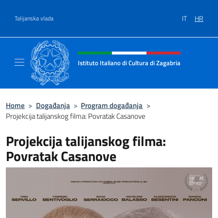
Preskoči na sadržaj
IT
HR
Talijanska vlada
Header, social and menu of site
Istituto Italiano di Cultura di Zagabria
Il sito ufficiale dell'Istituto Italiano di Cultu
Home
>
Događanja
>
Program događanja
>
Projekcija talijanskog filma: Povratak Casanove
Projekcija talijanskog filma:
Povratak Casanove